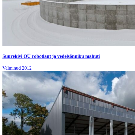
Suurekivi OÜ robotlaut ja vedelsõnniku mahuti
Valminud 2012