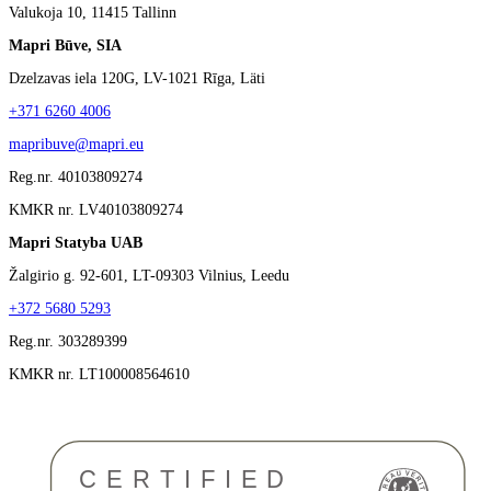
Valukoja 10, 11415 Tallinn
Mapri Būve, SIA
Dzelzavas iela 120G, LV-1021 Rīga, Läti
+371 6260 4006
mapribuve@mapri.eu
Reg.nr. 40103809274
KMKR nr. LV40103809274
Mapri Statyba UAB
Žalgirio g. 92-601, LT-09303 Vilnius, Leedu
+372 5680 5293
Reg.nr. 303289399
KMKR nr. LT100008564610