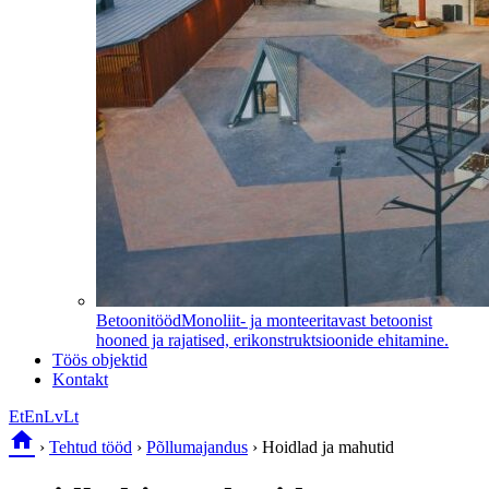
Betoonitööd
Monoliit- ja monteeritavast betoonist
hooned ja rajatised, erikonstruktsioonide ehitamine.
Töös objektid
Kontakt
Et
En
Lv
Lt
home
›
Tehtud tööd
›
Põllumajandus
›
Hoidlad ja mahutid