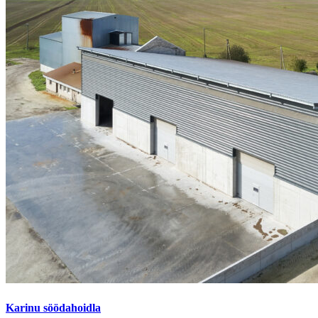
Karinu söödahoidla