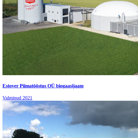
Estover Piimatööstus OÜ biogaasijaam
Valminud 2021